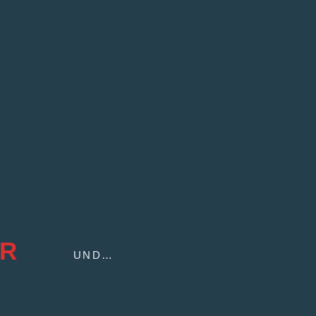
ER
UND…