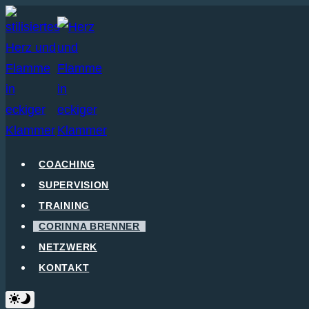
Zum
Inhalt
springen
COACHING
SUPERVISION
TRAINING
CORINNA BRENNER
NETZWERK
KONTAKT