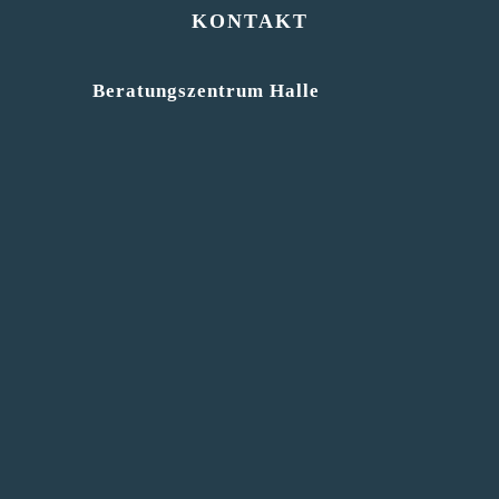
KONTAKT
Beratungszentrum Halle
Kaulenberg 5, 06108 Halle / Saale
T 0345 / 12 27 19 97
sprich-mit@corinna-brenner.de
MITGLIED
CORINNA BRENNER 2026